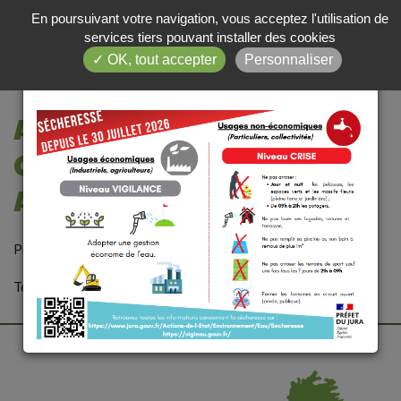
En poursuivant votre navigation, vous acceptez l'utilisation de
×
services tiers pouvant installer des cookies
✓ OK, tout accepter
Personnaliser
SECHERESSE/ NIVEAU CRISE
ASSOCIATION
COMMUNALE DE CHASSE
AGRÉÉE (ACCA) DE GATEY
Président : Théo CANNAZZARO
Tel : 06 75 67 00 91