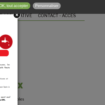
03 84 81 72 53
OK, tout accepter
Personnaliser
×
E ASSOCIATIVE
CONTACT - ACCÈS
IPAUX
léchargeables