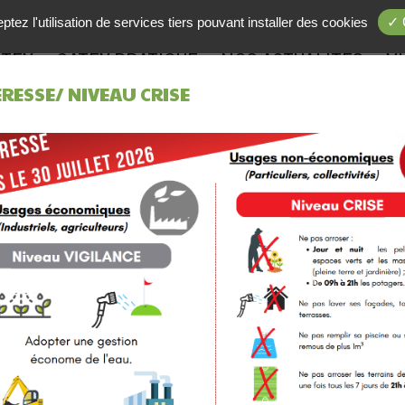
tez l'utilisation de services tiers pouvant installer des cookies
✓ 
ATEY
GATEY PRATIQUE
NOS ACTUALITÉS
VI
RESSE/ NIVEAU CRISE
DUS DES CONSEILS MUNIC
e-rendus des conseils municipaux. Ces documents sont té
t de cliquer sur le lien "Compte-rendu".