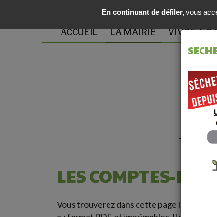
En continuant de défiler,
vous accep
ACCUEIL
LA MAIRIE
VIVRE À G
SECHE
LES COMPTES-REN
Vous trouverez dans cette page les compt
au format PDF et imprimables. Il vous suffi